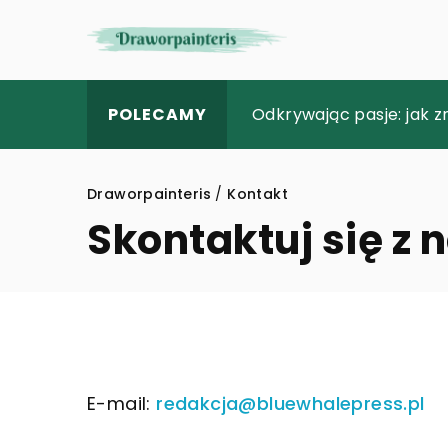
Tworzenie unikalnych de
Odkrywając pasje: jak z
Jak zbalansować posiłki
POLECAMY
Draworpainteris
/
Kontakt
Skontaktuj się z 
E-mail:
redakcja@bluewhalepress.pl