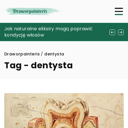
Jak wybrać idealny stół do eleganckiego
Jak naturalne eliksiry mogą poprawić
Symbolika i właściwości różowego kwarcu
wnętrza?
kondycję włosów
w biżuterii
Draworpainteris
/
dentysta
Tag - dentysta