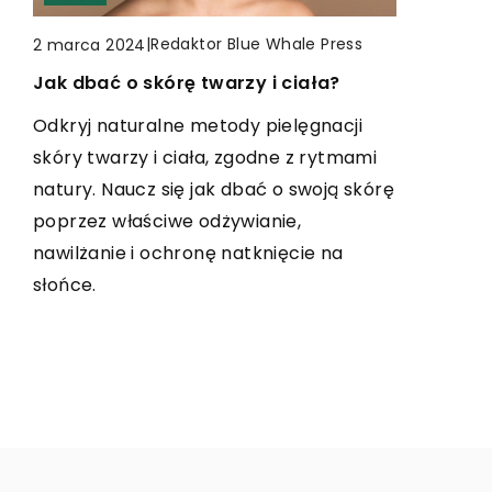
TURYSTYKA
TURYSTYKA
|
Redaktor Blue Whale Press
2 marca 2024
Jak dbać o skórę twarzy i ciała?
|
Redaktor Blue Whale Press
|
Redaktor Blue Whale Press
11 maja 2025
15 lutego 2026
Odkrywanie Uroków Bawarii:
Jak przygotować się do sesji ślubnej
Odkryj naturalne metody pielęgnacji
Przewodnik po Malowniczych
za granicą: Praktyczne wskazówki dla
skóry twarzy i ciała, zgodne z rytmami
Wyprawach
przyszłych małżonków
natury. Naucz się jak dbać o swoją skórę
poprzez właściwe odżywianie,
Odkryj najpiękniejsze zakątki Bawarii,
Planujesz sesję ślubną za granicą?
nawilżanie i ochronę natknięcie na
idealne na wyprawy pełne przygód i
Dowiedz się, jak zadbać o wszystkie
słońce.
niezapomnianych wrażeń. Znajdź
szczegóły, uniknąć stresu oraz uchwycić
inspiracje na wyjątkowy urlop w sercu
niepowtarzalne chwile waszego życia.
malowniczej Niemiec.