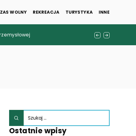
ZAS WOLNY
REKREACJA
TURYSTYKA
INNE
rzyszłych małżonków
przemysłowej
wnymi składnikami?
Ostatnie wpisy