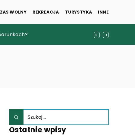
ZAS WOLNY
REKREACJA
TURYSTYKA
INNE
swoją i bliskich?
warunkach?
Ostatnie wpisy