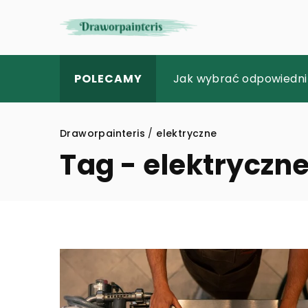
Korzyści płynące z indyw
Jak wybrać odpowiedni
Sukienka koktajlowa – j
POLECAMY
Draworpainteris
/
elektryczne
Tag - elektryczn