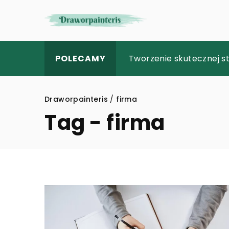
Jak wybrać system ala
Tworzenie skutecznej s
Odkrywanie przeszłości 
POLECAMY
Draworpainteris
/
firma
Tag - firma