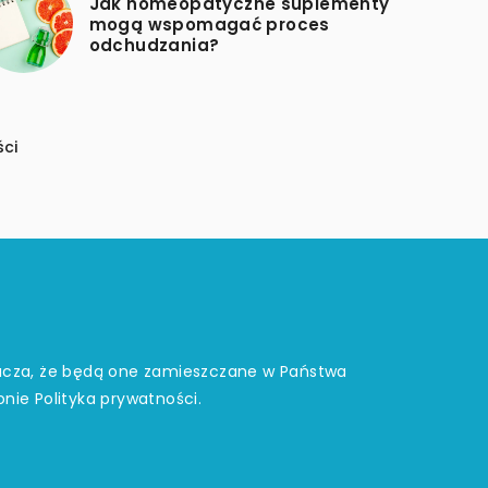
Jak homeopatyczne suplementy
mogą wspomagać proces
odchudzania?
ści
znacza, że będą one zamieszczane w Państwa
onie
Polityka prywatności
.