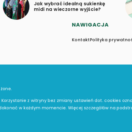
Jak wybrać idealną sukienkę
midi na wieczorne wyjście?
NAWIGACJA
Kontakt
Polityka prywatno
eżone.
. Korzystanie z witryny bez zmiany ustawień dot. cookies o
dokonać w każdym momencie. Więcej szczegółów na podstr