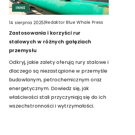
INNE
INNE
INNE
|
Redaktor Blue Whale Press
|
Redaktor Blue Whale Press
19 marca 2025
14 sierpnia 2025
|
Redaktor Blue Whale Press
4 grudnia 2025
Jak wybrać urządzenie do biura,
Zastosowania i korzyści rur
Sekrety pielęgnacji skóry: Jak kolagen
które łączy wydajność z
stalowych w różnych gałęziach
wpływa na naszą cerę i zdrowie
oszczędnością?
przemysłu
Odkryj znaczenie kolagenu w pielęgnacji
Poznaj kluczowe aspekty wyboru
Odkryj, jakie zalety oferują rury stalowe i
skóry i jego wpływ na zdrowie. Dowiedz
urządzenia biurowego, które zapewni
dlaczego są niezastąpione w przemyśle
się, jak kolagen wspiera elastyczność
zarówno wysoką wydajność, jak i
budowlanym, petrochemicznym oraz
cery i spowalnia procesy starzenia.
oszczędność, wspierając optymalne
energetycznym. Dowiedz się, jak
funkcjonowanie Twojego biura.
właściwości stali przyczyniają się do ich
wszechstronności i wytrzymałości.