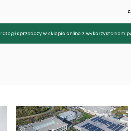
C
rmowy i monitoring domu?
trategii sprzedaży w sklepie online z wykorzystaniem
– jak prace wykopaliskowe wpływają na rozwój inwesty