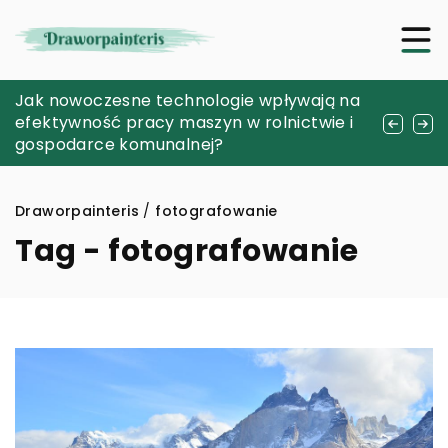
Rozpoznawanie i leczenie powszechnych
Jak nowoczesne technologie wpływają na
Jakie korzyści niesie ze sobą wynajem
chorób neurologicznych przez konsultacje
efektywność pracy maszyn w rolnictwie i
prywatnego samolotu dla podróży
online
gospodarce komunalnej?
biznesowych?
Draworpainteris
/
fotografowanie
Tag - fotografowanie