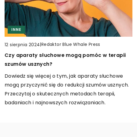
REKREACJA
INNE
WĘDKARSTWO
|
Redaktor Blue Whale Press
|
Redaktor Blue Whale Press
21 stycznia 2024
|
Redaktor Blue Whale Press
12 sierpnia 2024
27 czerwca 2023
Jak aikido wpływa na rozwój psychofizyczny
Czy aparaty słuchowe mogą pomóc w terapii
Porady dotyczące pielęgnacji i konserwacji
młodego pokolenia?
szumów usznych?
sprzętu wędkarskiego – podstawowa wiedza
Poznaj nieoczywiste korzyści płynące z uprawiania
Dowiedz się więcej o tym, jak aparaty słuchowe
Pielęgnacja i konserwacja sprzętu wędkarskiego
aikido. Dowiedz się, jak ta japońska sztuka walki
mogą przyczynić się do redukcji szumów usznych.
jest niezbędna dla utrzymania go w dobrym stanie
kształtuje zdrowie psychiczne i fizyczne młodego
Przeczytaj o skutecznych metodach terapii,
i zapewnienia satysfakcjonujących wyników
pokolenia.
badaniach i najnowszych rozwiązaniach.
podczas połowów.