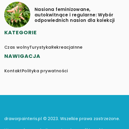
Nasiona feminizowane,
autokwitnące i regularne: Wybór
odpowiednich nasion dla kolekcji
KATEGORIE
Czas wolny
Turystyka
Rekreacja
Inne
NAWIGACJA
Kontakt
Polityka prywatności
draworpainteris.pl © 2023. Wszelkie prawa zastrzeżone.