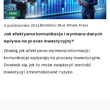
INNE
CZAS WOLNY
RĘKODZIEŁO
CZAS WOLNY
INNE
|
Redaktor Blue Whale Press
4 października 2024
Jak efektywna komunikacja i wymiana danych
|
Redaktor Blue Whale Press
19 listopada 2023
|
Redaktor Blue Whale Press
5 lutego 2025
wpływa na proces inwestycyjny?
Znaczenie i symbolika bransoletek w kulturze
Jakie emocje mogą wywołać geometryczne i
Zbadaj, jak efektywna wymiana informacji i
Wikingów: inspiracje dla współczesnej biżuterii
abstrakcyjne obrazy w sypialni?
komunikacja wpływają na procesy inwestycyjne.
Odkryj fascynujący świat symboliki i znaczenia
Odkryj, jak geometryczne i abstrakcyjne obrazy w
Dowiedz się, jak to może zwiększyć wartość
wikingowskich bransoletek, ich wpływ na
sypialni mogą wpływać na Twoje samopoczucie i
inwestycji i zminimalizować ryzyko.
współczesne trendy w biżuterii oraz znaczenie
atmosferę pomieszczenia, umożliwiając
tych niezwykłych przedmiotów w dawnej kulturze.
stworzenie idealnej przestrzeni do relaksu.