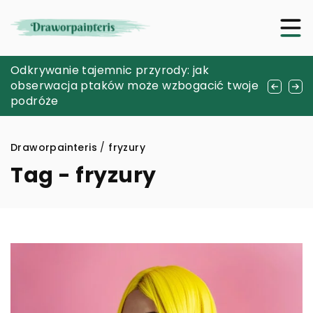
Jak sztuczna inteligencja rewolucjonizuje
Odkrywanie tajemnic przyrody: jak
Poradnik użytkownika: jak wybrać idealną
zarządzanie łańcuchem dostaw
obserwacja ptaków może wzbogacić twoje
baterię do e-papierosa?
podróże
Draworpainteris
/
fryzury
Tag - fryzury