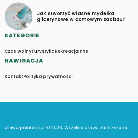
Jak stworzyć własne mydełka
glicerynowe w domowym zaciszu?
KATEGORIE
Czas wolny
Turystyka
Rekreacja
Inne
NAWIGACJA
Kontakt
Polityka prywatności
draworpainteris.pl © 2023. Wszelkie prawa zastrzeżone.