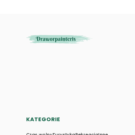
KATEGORIE
Czas wolny
Turystyka
Rekreacja
Inne