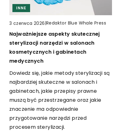
CZAS WOLNY
WĘDKARSTWO
INNE
INNE
|
Redaktor Blue Whale Press
|
Redaktor Blue Whale Press
3 lutego 2024
3 czerwca 2026
|
Redaktor Blue Whale Press
3 lipca 2025
Jak skorzystać z indywidualnych
Najważniejsze aspekty skutecznej
Jak wybrać odpowiednią ładowarkę
lekcji salsy dla początkujących?
sterylizacji narzędzi w salonach
do akumulatorów wielokrotnego
kosmetycznych i gabinetach
użytku?
Odkryj zalety indywidualnych lekcji salsy
medycznych
dla początkujących i dowiedz się, jak
Odkryj, jak skutecznie dobrać
mogą one przyspieszyć twoją naukę.
Dowiedz się, jakie metody sterylizacji są
ładowarkę do akumulatorów
Przygotuj się do tańca, którym
najbardziej skuteczne w salonach i
wielokrotnego użytku. Dowiedz się, na
oczarujesz wszystkich na parkiecie!
gabinetach, jakie przepisy prawne
co zwrócić uwagę i jakie funkcje mogą
muszą być przestrzegane oraz jakie
być dla Ciebie istotne, aby optymalnie
znaczenie ma odpowiednie
wykorzystać zasoby i przedłużyć
przygotowanie narzędzi przed
żywotność Twoich baterii.
procesem sterylizacji.