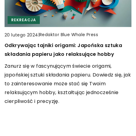
REKREACJA
INNE
CZAS WOLNY
INNE
|
Redaktor Blue Whale Press
20 lutego 2024
Odkrywając tajniki origami: Japońska sztuka
|
Redaktor Blue Whale Press
|
Redaktor Blue Whale Press
17 lutego 2025
11 lipca 2025
składania papieru jako relaksujące hobby
Jak nowoczesne technologie wpływają na
Jak przygotować się do pierwszego wyjazdu na
Zanurz się w fascynującym świecie origami,
efektywność systemów monitoringu?
polowanie: porady dla początkujących
japońskiej sztuki składania papieru. Dowiedz się, jak
myśliwych
Dowiedz się, jak innowacyjne rozwiązania
to zainteresowanie może stać się Twoim
technologiczne mogą zwiększyć dokładność oraz
Uzyskaj praktyczne wskazówki, jak przygotować
relaksującym hobby, kształtując jednocześnie
efektywność systemów monitoringu, wpływając
się do pierwszego polowania. Dowiedz się, jakie
cierpliwość i precyzję.
na bezpieczeństwo i zarządzanie ryzykiem.
wyposażenie będzie niezbędne, jakie przepisy
warto znać oraz jak zadbać o bezpieczeństwo w
terenie.