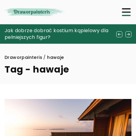
Wynajem pokoi w górach – co warto
Jak dobrze dobrać kostium kąpielowy dla
Jak wybrać idealną srebrną bransoletkę
wiedzieć przed rezerwacją?
pełniejszych figur?
na kostkę?
Draworpainteris
/
hawaje
Tag - hawaje