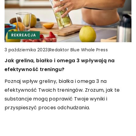
INNE
REKREACJA
CZAS WOLNY
RĘKODZIEŁO
|
Redaktor Blue Whale Press
9 lipca 2026
|
Redaktor Blue Whale Press
|
Redaktor Blue Whale Press
3 października 2023
24 października 2024
Jak poprawić jakość życia z dźwiękami w tle:
Jak grelina, białko i omega 3 wpływają na
Jak dopasować eleganckie kolczyki do różnych
Poradnik dla osób zmagających się z
efektywność treningu?
stylizacji na specjalne okazje
problemami słuchu
Poznaj wpływ greliny, białka i omega 3 na
Odkryj, jak wybrać idealne kolczyki do stylizacji na
Odkryj, jak dźwięki mogą poprawić jakość życia
efektywność Twoich treningów. Zrozum, jak te
różne okazje specjalne i dodaj wyjątkowego blasku
osób z problemami słuchu. Dowiedz się, jakie
substancje mogą poprawić Twoje wyniki i
swojemu wyglądowi.
strategie i technologie mogą wspierać lepsze
przyspieszyć proces odchudzania.
postrzeganie dźwięków oraz jak tworzyć przyjazne
środowisko akustyczne.