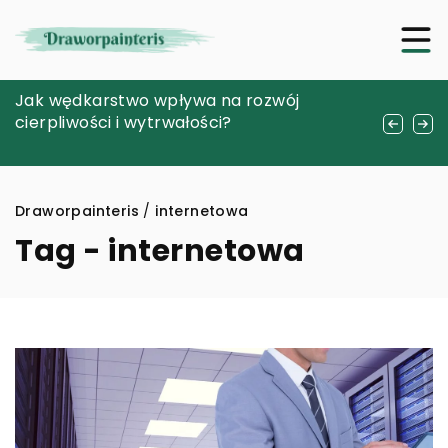
Warmia i wygoda bez kompromisów – jak
Jak wędkarstwo wpływa na rozwój
Poradnik dla użytkowników – optymalizacja
dobrać idealne obuwie na zimowe
cierpliwości i wytrwałości?
i personalizacja laptopów serii
wieczory?
profesjonalnej
Draworpainteris
/
internetowa
Tag - internetowa