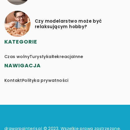
Czy modelarstwo może być
relaksującym hobby?
KATEGORIE
Czas wolny
Turystyka
Rekreacja
Inne
NAWIGACJA
Kontakt
Polityka prywatności
draworpainteris.pl © 2023. Wszelkie prawa zastrzeżone.