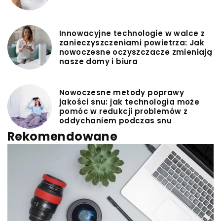
Innowacyjne technologie w walce z
zanieczyszczeniami powietrza: Jak
nowoczesne oczyszczacze zmieniają
nasze domy i biura
Nowoczesne metody poprawy
jakości snu: jak technologia może
pomóc w redukcji problemów z
oddychaniem podczas snu
Rekomendowane
CZAS WOLNY
REKREACJA
TURYSTYKA
|
draworpainteris
24 lipca 2026
Zestawienie firm z branży spływów kajakowych
i wynajmu kajaków w porównaniu na podstawie
oferty, zakresu usług i rozpoznawalności