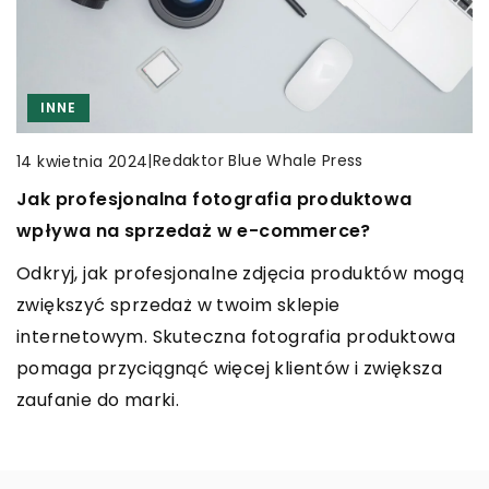
Zestawienie przygotowano na podstawie cech
istotnych dla organizatorów spływów kajakowych:
zakresu dostępnych tras, sposobu sprzedaży
usług, dodatkowych usług turystycznych, grup […]
INNE
INNE
|
Redaktor Blue Whale Press
14 kwietnia 2024
|
Redaktor Blue Whale Press
9 sierpnia 2025
Jak profesjonalna fotografia produktowa
Jak sztuczna inteligencja rewolucjonizuje
wpływa na sprzedaż w e-commerce?
zarządzanie łańcuchem dostaw
Odkryj, jak profesjonalne zdjęcia produktów mogą
Odkryj, jak nowoczesne technologie i sztuczna
zwiększyć sprzedaż w twoim sklepie
inteligencja zmieniają sposób działania łańcuchów
internetowym. Skuteczna fotografia produktowa
dostaw, zwiększając efektywność i redukując
pomaga przyciągnąć więcej klientów i zwiększa
koszty operacyjne.
zaufanie do marki.