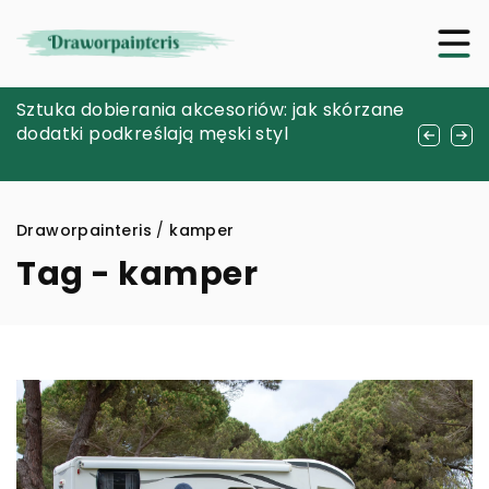
Rozważania na temat bezpieczeństwa i
Sztuka dobierania akcesoriów: jak skórzane
Jak minikomputery mogą
skuteczności materiałów wypełnieniowych
dodatki podkreślają męski styl
zrewolucjonizować twoje projekty DIY?
stosowanych w stomatologii
Draworpainteris
/
kamper
Tag - kamper