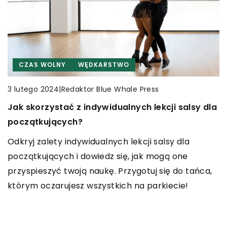
CZAS WOLNY
WĘDKARSTWO
CZAS WOLNY
TURYSTYKA
INNE
|
Redaktor Blue Whale Press
3 lutego 2024
|
Redaktor Blue Whale Press
|
Redaktor Blue Whale Press
8 grudnia 2024
16 października 2024
Jak skorzystać z indywidualnych lekcji salsy dla
Jak efektywnie korzystać z kuponów
Jak podróżowanie może wzbogacić twoje
początkujących?
rabatowych podczas zakupów online
kolekcjonerskie hobby?
Odkryj zalety indywidualnych lekcji salsy dla
Odkryj sposoby, jak zaoszczędzić pieniądze
Odkryj, jak pasja do podróżowania może
początkujących i dowiedz się, jak mogą one
podczas zakupów online dzięki kuponom
poszerzyć twoje zainteresowania kolekcjonerskie.
przyspieszyć twoją naukę. Przygotuj się do tańca,
rabatowym. Przeczytaj nasz poradnik, aby
Porady, jak znaleźć unikalne perełki w różnych
którym oczarujesz wszystkich na parkiecie!
dowiedzieć się, gdzie znaleźć najlepsze oferty i jak
zakątkach świata i jak urozmaicić swoją kolekcję.
z nich efektywnie korzystać.