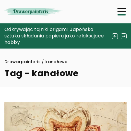
Zasady działania i zastosowania czujników
Odkrywając tajniki origami: Japońska
Jak minikomputery mogą
indukcyjnych PNP w automatyce
sztuka składania papieru jako relaksujące
zrewolucjonizować twoje projekty DIY?
przemysłowej
hobby
Draworpainteris
/
kanałowe
Tag - kanałowe