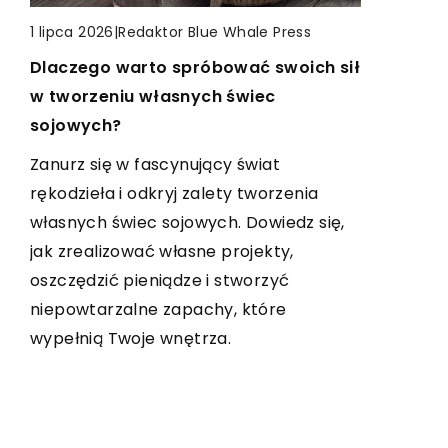
TURYSTYKA
TURYSTYKA
|
Redaktor Blue Whale Press
1 lipca 2026
|
Redaktor Blue Whale Press
20 czerwca 2024
Dlaczego warto spróbować swoich sił
|
Redaktor Blue Whale Press
30 lipca 2023
w tworzeniu własnych świec
Jak dobrze dobrać skarpety dla
Podróż życia: odkrywanie
sojowych?
małych miłośników górskich
niezwykłości Parku Narodowego
wędrówek?
Zanurz się w fascynujący świat
Torres del Paine
rękodzieła i odkryj zalety tworzenia
Artykuł poświęcony tematowi wyboru
Odkryj fascynujący Park Narodowy
własnych świec sojowych. Dowiedz się,
odpowiednich skarpet dla dzieci na
Torres del Paine w naszym
jak zrealizować własne projekty,
górskie wędrówki. Poznaj wskazówki,
szczegółowym przewodniku. Dowiedz
oszczędzić pieniądze i stworzyć
które pomogą Twojemu maluchowi
się, co czyni go niezwykle wyjątkowym,
niepowtarzalne zapachy, które
cieszyć się komfortem i
jak się tam dostać, co zobaczyć i jakie
wypełnią Twoje wnętrza.
bezpieczeństwem podczas przygód w
doświadczenia czekają w tej podróży
górach.
życia.