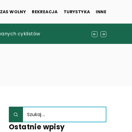
ZAS WOLNY
REKREACJA
TURYSTYKA
INNE
usznej?
wanych cyklistów
ości
Ostatnie wpisy