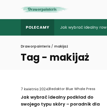
Jakie są najczęstsze d
Jak wybrać idealny row
Jak elegancko udekoro
POLECAMY
Draworpainteris
/
makijaż
Tag - makijaż
|
Redaktor Blue Whale Press
7 kwietnia 2024
Jak wybrać idealny podkład do
swojego typu skóry – poradnik dla