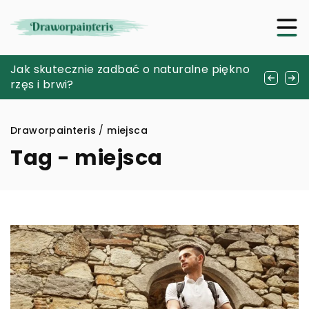
Jak efektywnie korzystać ze strefy cardio
Jak skutecznie zadbać o naturalne piękno
Jak wybrać idealne studio fotograficzne do
dla poprawy kondycji?
rzęs i brwi?
realizacji kreatywnych projektów?
Draworpainteris
/
miejsca
Tag - miejsca