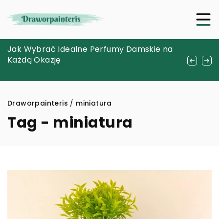
Jak zakupić właściwy środek do utrzymania
Jak Wybrać Idealne Perfumy Damskie na
Jakie korzyści niesie ze sobą zakup
higieny twojej przenośnej toalety podczas
Każdą Okazję
używanego sprzętu komputerowego od
kempingu?
renomowanych producentów?
Draworpainteris
/
miniatura
Tag - miniatura