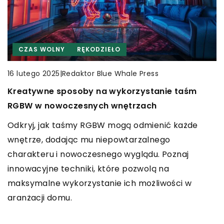
CZAS WOLNY
CZAS WOLNY
INNE
RĘKODZIEŁO
REKREACJA
|
Redaktor Blue Whale Press
|
Redaktor Blue Whale Press
17 maja 2025
16 lutego 2025
|
Redaktor Blue Whale Press
3 maja 2026
Jakie znaczenie ma personalizacja prezentów
Kreatywne sposoby na wykorzystanie taśm
Korzyści płynące z regularnego stosowania
na wyjątkowe okazje?
RGBW w nowoczesnych wnętrzach
kreatyny w treningu siłowym
Odkryj, dlaczego personalizacja może podkreślić
Odkryj, jak taśmy RGBW mogą odmienić każde
Odkryj, jak regularne stosowanie kreatyny może
wyjątkowość prezentów i dodać im
wnętrze, dodając mu niepowtarzalnego
wspierać Twoje cele treningu siłowego, zwiększać
emocjonalnego znaczenia. Poznaj zalety
charakteru i nowoczesnego wyglądu. Poznaj
wytrzymałość i przyspieszać regenerację mięśni.
dostosowywania podarunków do gustów
innowacyjne techniki, które pozwolą na
obdarowywanej osoby.
maksymalne wykorzystanie ich możliwości w
aranżacji domu.