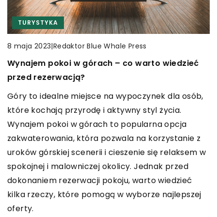
CZAS WOLNY
CZAS WOLNY
KOLEKCJONERSTWO
INNE
TURYSTYKA
|
Redaktor Blue Whale Press
|
Redaktor Blue Whale Press
18 maja 2025
9 września 2024
|
Redaktor Blue Whale Press
8 maja 2023
Zanurzenie w historii: jak kolekcjonowanie
Jak wybrać idealne grafiki na ścianę do różnych
Wynajem pokoi w górach – co warto wiedzieć
antycznych książek otwiera drzwi do
pomieszczeń w domu
przed rezerwacją?
przeszłości
Odkryj sekrety wyboru idealnych grafik na ścianę,
Góry to idealne miejsce na wypoczynek dla osób,
Odkryj, jak kolekcjonowanie antycznych książek
które doskonale dopasują się do każdego
które kochają przyrodę i aktywny styl życia.
pozwala na podróż do minionych epok, łącząc
pomieszczenia w Twoim domu. Poradnik dla tych,
Wynajem pokoi w górach to popularna opcja
fascynację historią z pasją odkrywania. Poznaj
którzy chcą nadać swoim wnętrzom unikalny
zakwaterowania, która pozwala na korzystanie z
tajniki tego unikalnego hobby i zainspiruj się
charakter.
uroków górskiej scenerii i cieszenie się relaksem w
opowieściami zapisanymi na starych kartkach.
spokojnej i malowniczej okolicy. Jednak przed
dokonaniem rezerwacji pokoju, warto wiedzieć
kilka rzeczy, które pomogą w wyborze najlepszej
oferty.