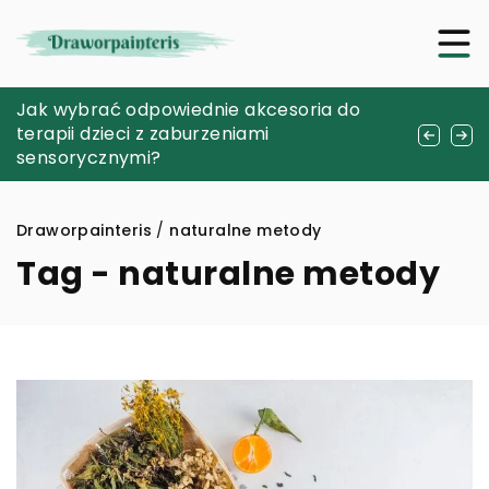
Srebrne Skarby – jak Antyczne Dzieła
Jak wybrać odpowiednie akcesoria do
Jakie technologie wpływają na komfort i
Sztuki Wzbogacają Nasze Domy
terapii dzieci z zaburzeniami
bezpieczeństwo obuwia trekkingowego?
sensorycznymi?
Draworpainteris
/
naturalne metody
Tag - naturalne metody