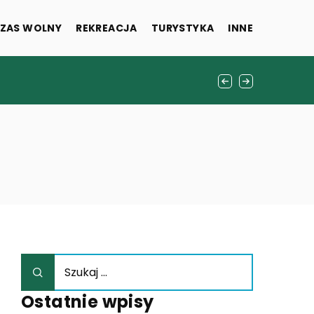
ZAS WOLNY
REKREACJA
TURYSTYKA
INNE
fortu domowego?
znesowego, grupy docelowej,
Ostatnie wpisy