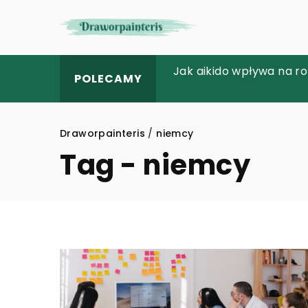
Jak wybrać idealne mi
Jak aikido wpływa na r
Zestawienie firm z bra
POLECAMY
oferty/usługi, rozpozna
Draworpainteris
/
niemcy
Tag - niemcy