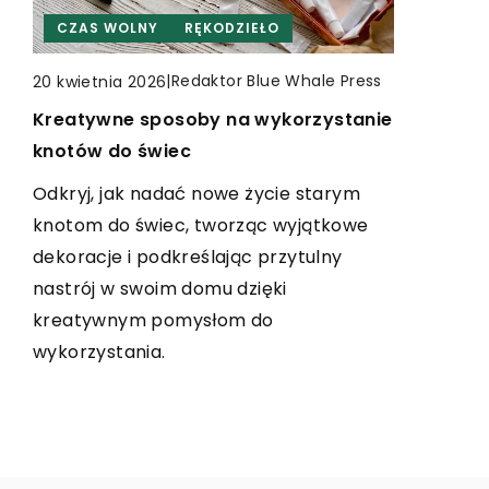
CZAS WOLNY
RĘKODZIEŁO
CZAS WOLNY
INNE
RĘKODZIEŁO
|
Redaktor Blue Whale Press
|
|
Redaktor Blue Whale Press
Redaktor Blue Whale Press
20 kwietnia 2026
4 kwietnia 2024
3 kwietnia 2024
Kreatywne sposoby na wykorzystanie
Odkrywanie magii twórczości:
Jak efektowne prezentacje
knotów do świec
poradnik dla miłośników szycia
produktów wpływają na sprzedaż w
sklepach internetowych
Odkryj, jak nadać nowe życie starym
Podstawy szycia i tajniki twórczego
knotom do świec, tworząc wyjątkowe
rozwijania umiejętności szydełkowania.
Odkryj, jak efektownie przedstawione
dekoracje i podkreślając przytulny
Zapoznaj się z naszym poradnikiem,
produkty mogą podnieść sprzedaż w
nastrój w swoim domu dzięki
który wprowadzi Cię w magiczny świat
Twoim sklepie internetowym. Zrozum
kreatywnym pomysłom do
twórczości i poznać pasjonujący proces
mechanizmy, dzięki którym klienci
wykorzystania.
szycia.
częściej wybierają prezentowane
przedmioty.