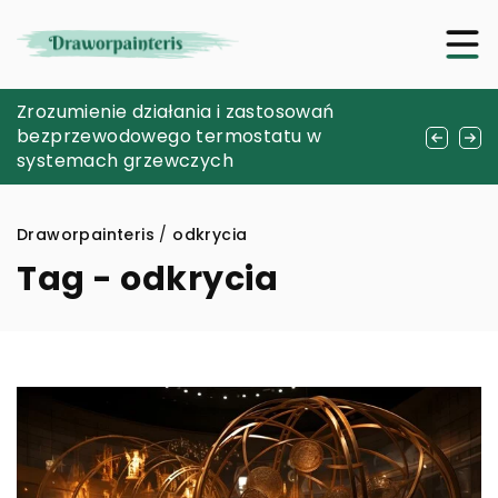
Jak wybrać odpowiednie urządzenie do
Zrozumienie działania i zastosowań
Jak stworzyć wyjątkowy album na zdjęcia,
sterylizacji narzędzi w gabinecie
bezprzewodowego termostatu w
który będzie pamiątką na lata?
kosmetycznym?
systemach grzewczych
Draworpainteris
/
odkrycia
Tag - odkrycia