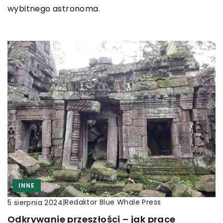
wybitnego astronoma.
INNE
|
Redaktor Blue Whale Press
5 sierpnia 2024
Odkrywanie przeszłości – jak prace