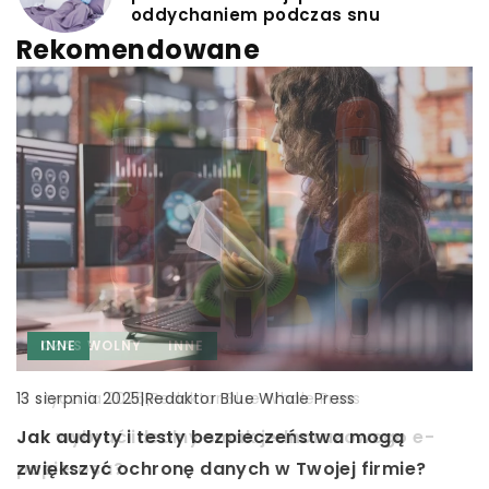
oddychaniem podczas snu
Rekomendowane
INNE
INNE
CZAS WOLNY
INNE
|
Redaktor Blue Whale Press
21 września 2025
Jak przygotować swój telefon do sprzedaży
|
Redaktor Blue Whale Press
|
Redaktor Blue Whale Press
13 sierpnia 2025
15 stycznia 2026
online, aby uzyskać najlepszą ofertę?
Jak audyty i testy bezpieczeństwa mogą
Jak wybrać idealny smak jednorazowego e-
Dowiedz się, jak przygotować telefon do
zwiększyć ochronę danych w Twojej firmie?
papierosa?