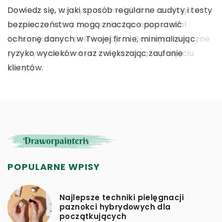
sprzedaży online, by zwiększyć jego wartość.
Dowiedz się, w jaki sposób regularne audyty i testy
Dowiedz się, jak wybrać smak jednorazowego e-
Sprawdź, jak zabezpieczyć dane, wyczyścić
bezpieczeństwa mogą znacząco poprawić
papierosa, który będzie idealnie odpowiadał
urządzenie i jakich błędów unikać.
ochronę danych w Twojej firmie, minimalizując
Twoim gustom i preferencjom. Poznaj praktyczne
ryzyko wycieków oraz zwiększając zaufanie
porady i wskazówki, które pomogą w podjęciu
klientów.
decyzji.
POPULARNE WPISY
Najlepsze techniki pielęgnacji
paznokci hybrydowych dla
początkujących