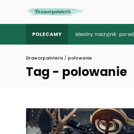
Jak wędkarstwo może st
Idealny naszyjnik: pora
Jak wykorzystać nowoc
POLECAMY
Draworpainteris
/
polowanie
Tag - polowanie