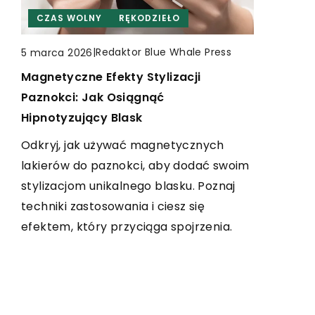
CZAS WOLNY
CZAS WOLNY
WĘDKARSTWO
RĘKODZIEŁO
CZAS WOLNY
INNE
|
Redaktor Blue Whale Press
|
|
Redaktor Blue Whale Press
1 października 2025
5 marca 2026
10 lutego 2024
Redaktor Blue Whale Press
Magnetyczne Efekty Stylizacji
Jak wybrać dodatki, pasujące na
Jakie korzyści oferują internetowe
Paznokci: Jak Osiągnąć
specjalne okazje? Przewodnik po
sklepy wędkarskie przy zakupie
Hipnotyzujący Blask
luksusowej biżuterii
akcesoriów?
Odkryj, jak używać magnetycznych
Odkryj tajemnice wyboru idealnej
Odkryj, dlaczego internetowe sklepy
lakierów do paznokci, aby dodać swoim
biżuterii na specjalne okazje. Dowiedz
wędkarskie stają się coraz
stylizacjom unikalnego blasku. Poznaj
się, jakie elementy warto zwrócić uwagę
popularniejsze. Zyskaj wartościową
techniki zastosowania i ciesz się
przy wyborze luksusowych dodatków i
wiedzę o szerokim wyborze akcesoriów,
efektem, który przyciąga spojrzenia.
jakie trendy obecnie królują.
atrakcyjnych cenach oraz wygodzie
zakupów online.