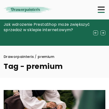
Jakie korzyści dla skóry mogą przynieść
Jak wdrożenie PrestaShop może zwiększyć
Innowacyjne podejście do projektowania
krople propolisowe?
sprzedaż w sklepie internetowym?
schematów elektrycznych: Kluczowe
funkcje i korzyści nowoczesnych narzędzi
CAD
Draworpainteris
/
premium
Tag - premium