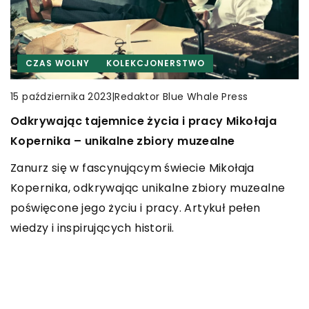
CZAS WOLNY
CZAS WOLNY
CZAS WOLNY
INNE
KOLEKCJONERSTWO
INNE
|
|
Redaktor Blue Whale Press
Redaktor Blue Whale Press
|
Redaktor Blue Whale Press
13 września 2023
15 października 2023
6 września 2023
Czy humor w formacjach kabaretowych
Odkrywając tajemnice życia i pracy Mikołaja
Jak stylizować denim na różne okazje –
odzwierciedla zmieniające się trendy
Kopernika – unikalne zbiory muzealne
praktyczne porady
społeczne?
Zanurz się w fascynującym świecie Mikołaja
Przekonaj się, jak modnie i efektownie stylizować
Artykuł analizuje, jak humor prezentowany przez
Kopernika, odkrywając unikalne zbiory muzealne
jeans na różne okazje. Praktyczne porady, które
formacje kabaretowe zmienia się w zależności od
poświęcone jego życiu i pracy. Artykuł pełen
pomogą Ci wykorzystać denim na co dzień, w
trendów społeczno-kulturowych. Zrozum, jak
wiedzy i inspirujących historii.
pracy czy na specjalne wydarzenia.
kabarety odzwierciedlają różne aspekty
społeczeństwa.