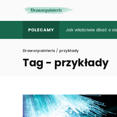
Buduj prawdziwe model
Jak właściwie dbać o si
System jednego klucza – 
POLECAMY
Draworpainteris
/
przykłady
Tag - przykłady