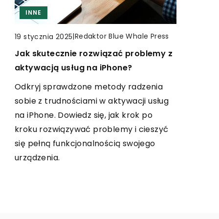
Zobacz, jak oprogramowanie CAD/CAM
INNE
INNE
rewolucjonizuje automatyzację
procesów produkcyjnych. Dowiedz się o
|
Redaktor Blue Whale Press
22 maja 2024
|
Redaktor Blue Whale Press
19 stycznia 2025
jego możliwościach, korzyściach i jak
Jak pielęgnować i dbać o meble
Jak skutecznie rozwiązać problemy z
wpłynąć na efektywność Twojego
wykonane z naturalnej skóry?
aktywacją usług na iPhone?
przedsiębiorstwa.
Dowiedz się, jak odpowiednio
Odkryj sprawdzone metody radzenia
pielęgnować meble skórzane, aby
sobie z trudnościami w aktywacji usług
zachować ich naturalne piękno i
na iPhone. Dowiedz się, jak krok po
trwałość. Przeczytaj o najlepszych
kroku rozwiązywać problemy i cieszyć
metodach, produktach konserwujących
się pełną funkcjonalnością swojego
i częstotliwości czyszczenia skórzanych
urządzenia.
mebli.