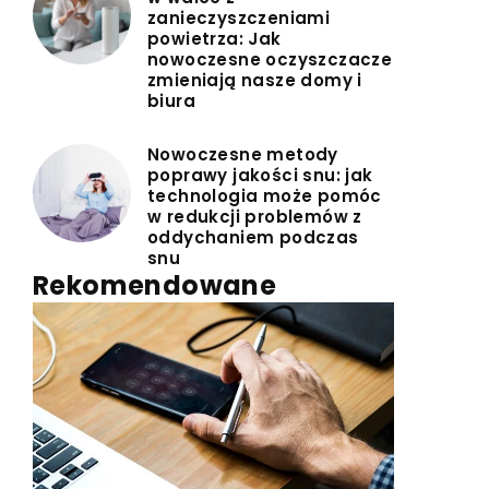
zanieczyszczeniami
powietrza: Jak
nowoczesne oczyszczacze
zmieniają nasze domy i
biura
Nowoczesne metody
poprawy jakości snu: jak
technologia może pomóc
w redukcji problemów z
oddychaniem podczas
snu
Rekomendowane
INNE
|
Redaktor Blue Whale Press
23 kwietnia 2024
Automatyzacja procesów
produkcyjnych dzięki
oprogramowaniu CAD/CAM. Przegląd
możliwości i korzyści