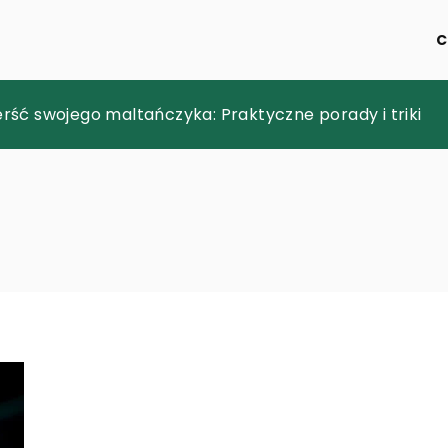
C
e z klockami COBI
erść swojego maltańczyka: Praktyczne porady i triki
jak działa i jakie ma zalety?