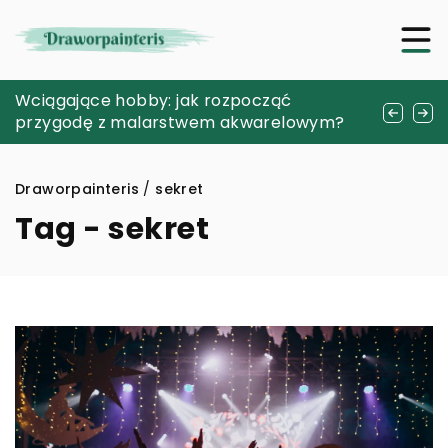
Dlaczego warto spróbować swoich sił w
Wciągające hobby: jak rozpocząć
Digitalizacja procesów rekrutacji: Jak
tworzeniu własnych świec sojowych?
przygodę z malarstwem akwarelowym?
usprawnić rekrutację w erze cyfrowej?
Draworpainteris
/
sekret
Tag - sekret