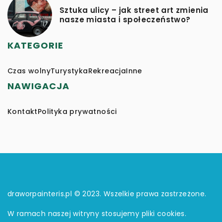
Sztuka ulicy – jak street art zmienia
nasze miasta i społeczeństwo?
KATEGORIE
Czas wolny
Turystyka
Rekreacja
Inne
NAWIGACJA
Kontakt
Polityka prywatności
draworpainteris.pl © 2023. Wszelkie prawa zastrzeżone.
W ramach naszej witryny stosujemy pliki cookies.