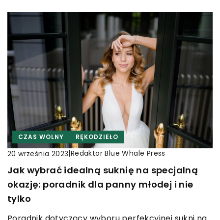
CZAS WOLNY
RĘKODZIEŁO
|
Redaktor Blue Whale Press
20 września 2023
Jak wybrać idealną suknię na specjalną
okazję: poradnik dla panny młodej i nie
tylko
Poradnik dotyczący wyboru perfekcyjnej sukni na