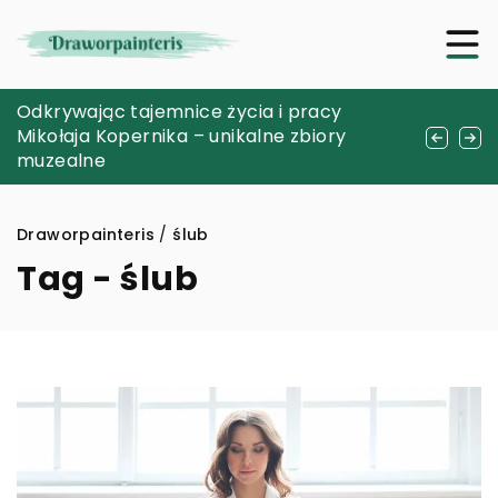
Czy wędkarstwo może stać się formą
Odkrywając tajemnice życia i pracy
Innowacyjne podejścia do poprawy
medytacji?
Mikołaja Kopernika – unikalne zbiory
efektywności w sektorze zdrowia i
muzealne
produkcji
Draworpainteris
/
ślub
Tag - ślub