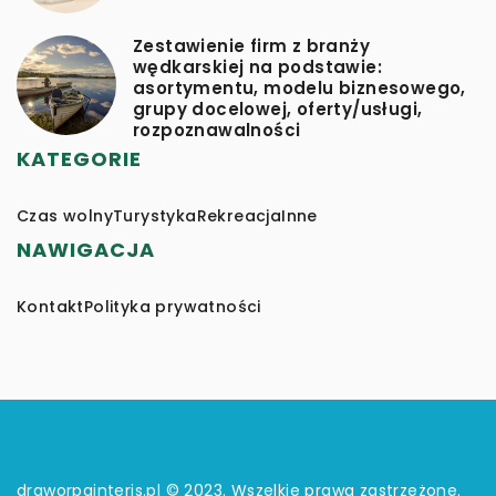
Zestawienie firm z branży
wędkarskiej na podstawie:
asortymentu, modelu biznesowego,
grupy docelowej, oferty/usługi,
rozpoznawalności
KATEGORIE
Czas wolny
Turystyka
Rekreacja
Inne
NAWIGACJA
Kontakt
Polityka prywatności
draworpainteris.pl © 2023. Wszelkie prawa zastrzeżone.