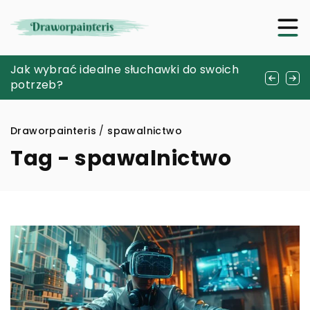
Sztuka parzenia idealnej kawy w domowym
Jak wybrać idealne słuchawki do swoich
Jak wybrać odpowiednie kleje i zaprawy do
zaciszu
potrzeb?
różnych projektów budowlanych?
Draworpainteris
/
spawalnictwo
Tag - spawalnictwo