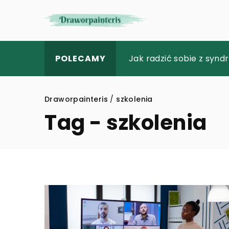
Zalety nowoczesnego oś
Jak radzić sobie z syn
Magia kolekcjonowania
POLECAMY
Draworpainteris
/
szkolenia
Tag - szkolenia