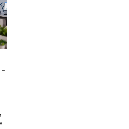
 –
a
w