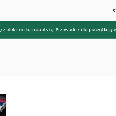
C
 pomóc w poprawie jakości życia?
 z elektroniką i robotyką: Przewodnik dla początkują
ry przynosi innowacyjne oczyszczanie wodorowe?