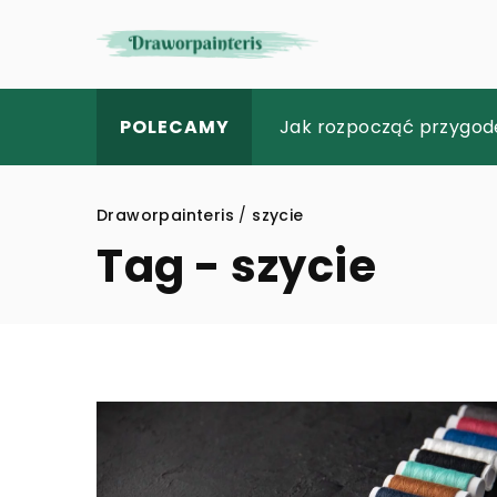
Jak rehabilitacja może
Jak rozpocząć przygodę
Jakie korzyści dla skó
POLECAMY
Draworpainteris
/
szycie
Tag - szycie