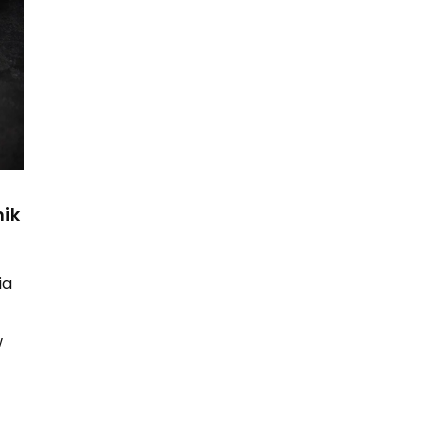
nik
ia
w