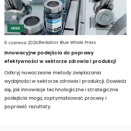
REKREACJA
CZAS WOLNY
INNE
INNE
|
Redaktor Blue Whale Press
|
Redaktor Blue Whale Press
19 kwietnia 2024
21 sierpnia 2023
|
Redaktor Blue Whale Press
6 czerwca 2026
Odkrywając uroki nordic walking – początki,
Warmia i wygoda bez kompromisów – jak
Innowacyjne podejścia do poprawy
korzyści i techniki dla początkujących
dobrać idealne obuwie na zimowe wieczory?
efektywności w sektorze zdrowia i produkcji
Zanurz się w świat nordic walking - formy rekreacji
Poradnik o wyborze obuwia na zimowe wieczory,
Odkryj nowoczesne metody zwiększania
zapewniającej niesamowite korzyści zdrowotne.
zapewniającego ciepło i komfort bez
wydajności w sektorze zdrowia i produkcji. Dowiedz
Odkryj podstawy, zalety i techniki dla nowicjuszy.
kompromisów. Znajdź równowagę pomiędzy
się, jak innowacje technologiczne i strategiczne
stylowością, ciepłem i wygodą dzięki naszym
podejścia mogą zoptymalizować procesy i
wskazówkom.
poprawić rezultaty.