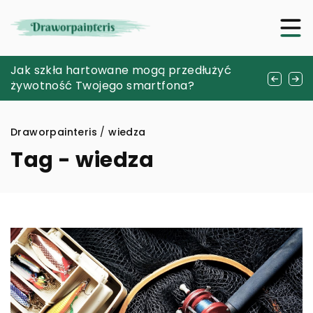
Jakie korzyści przynosi inwestycja w
Jak szkła hartowane mogą przedłużyć
Jakie technologie wpływają na komfort i
fotowoltaikę dla Twojego domu lub firmy?
żywotność Twojego smartfona?
bezpieczeństwo obuwia trekkingowego?
Draworpainteris
/
wiedza
Tag - wiedza