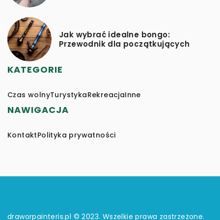
Jak wybrać idealne bongo:
Przewodnik dla początkujących
KATEGORIE
Czas wolny
Turystyka
Rekreacja
Inne
NAWIGACJA
Kontakt
Polityka prywatności
draworpainteris.pl © 2023. Wszelkie prawa zastrzeżone.