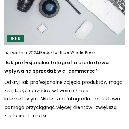
INNE
CZAS WOLNY
INNE
CZAS WOLNY
INNE
|
Redaktor Blue Whale Press
|
Redaktor Blue Whale Press
14 kwietnia 2024
10 września 2025
|
Redaktor Blue Whale Press
4 stycznia 2026
Jak profesjonalna fotografia produktowa
Jak wybrać idealne słoiki do przechowywania
Jak wybrać idealną gąbkę do makijażu dla
wpływa na sprzedaż w e-commerce?
przypraw w kuchni?
swojego typu skóry
Odkryj, jak profesjonalne zdjęcia produktów mogą
Odkryj, jak wybrać najlepsze słoiki do
Odkryj, jak dopasować gąbkę do makijażu, która
zwiększyć sprzedaż w twoim sklepie
przechowywania przypraw w kuchni. Dowiedz się,
idealnie współpracuje z Twoim typem skóry,
internetowym. Skuteczna fotografia produktowa
na co zwrócić uwagę, aby Twoje przyprawy były
zapewniając nieskazitelne wykończenie i komfort
pomaga przyciągnąć więcej klientów i zwiększa
zawsze świeże i aromatyczne.
użytkowania.
zaufanie do marki.