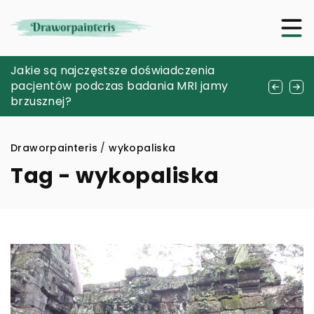
Biżuteria z malachitem: Wyjątkowa
Jakie są najczęstsze doświadczenia
Jak szkła hartowane zwiększają trwałość
elegancja dla Ciebie
pacjentów podczas badania MRI jamy
Twojego smartfona?
brzusznej?
Draworpainteris
/
wykopaliska
Tag - wykopaliska