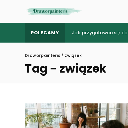
Jak wybrać idealną odz
Jak przygotować się do
Rozpoznawanie i leczen
POLECAMY
Draworpainteris
/
związek
Tag - związek