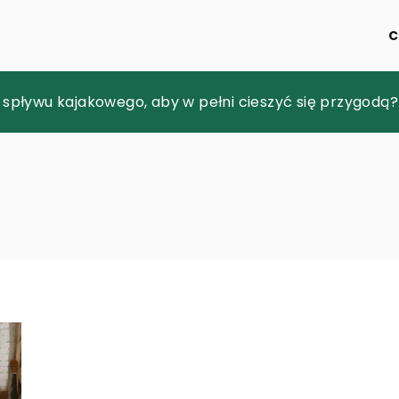
C
ież sportową dla aktywnych kobiet?
 spływu kajakowego, aby w pełni cieszyć się przygodą?
ie powszechnych chorób neurologicznych przez konsul