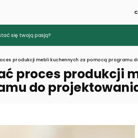
C
atowych znaczków: jak zacząć swoją przygodę z filatel
tać się twoją pasją?
 notesów: Twórz unikalne dzienniki i zeszyty
oces produkcji mebli kuchennych za pomocą programu d
ać proces produkcji 
amu do projektowani