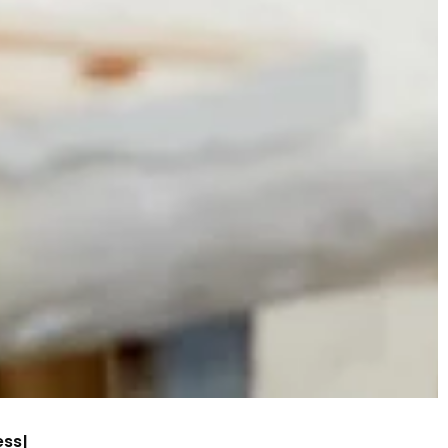
ess
|