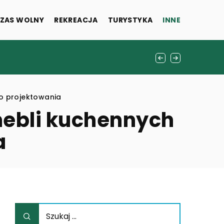
ZAS WOLNY
REKREACJA
TURYSTYKA
INNE
istyką”
o projektowania
mebli kuchennych
a