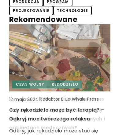
PRODUKCJA
PROGRAM
PROJEKTOWANIE
TECHNOLOGIE
Rekomendowane
INNE
CZAS WOLNY
INNE
RĘKODZIEŁO
|
Redaktor Blue Whale Press
|
Redaktor Blue Whale Press
|
Redaktor Blue Whale Press
9 września 2023
12 maja 2024
3 stycznia 2025
Jak dostosować stronę internetową
Czy rękodzieło może być terapią? –
Jak zapewnić najwyższe standardy
do potrzeb osób z
Odkryj moc twórczego relaksu
higieny w salonach kosmetycznych i
niepełnosprawnościami?
gabinetach medycznych?
Odkryj, jak rękodzieło może stać się