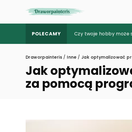
„Odkrywanie świata unik
Czy twoje hobby może s
Magia ręcznie robionych
POLECAMY
Draworpainteris
/
Inne
/
Jak optymalizować pr
Jak optymalizow
za pomocą progr