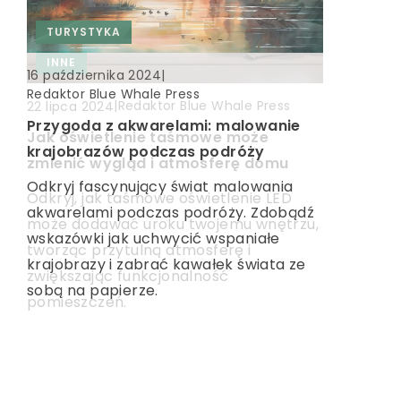
TURYSTYKA
TURYSTYKA
INNE
|
16 października 2024
Redaktor Blue Whale Press
|
Redaktor Blue Whale Press
|
Redaktor Blue Whale Press
18 grudnia 2024
22 lipca 2024
Przygoda z akwarelami: malowanie
Czy warto wybrać domki letniskowe
Jak oświetlenie taśmowe może
krajobrazów podczas podróży
na wakacyjny wypoczynek nad
zmienić wygląd i atmosferę domu
Odkryj fascynujący świat malowania
jeziorem?
Odkryj, jak taśmowe oświetlenie LED
akwarelami podczas podróży. Zdobądź
Odkryj zalety domków letniskowych
może dodawać uroku twojemu wnętrzu,
wskazówki jak uchwycić wspaniałe
jako idealnej opcji na relaksujący urlop
tworząc przytulną atmosferę i
krajobrazy i zabrać kawałek świata ze
nad jeziorem. Poznaj, jakie dodatkowe
zwiększając funkcjonalność
sobą na papierze.
atrakcje oferują i dlaczego warto
pomieszczeń.
rozważyć tę formę wypoczynku.