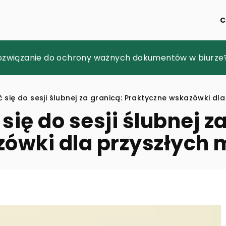
C
sonalizacja prezentów na wyjątkowe okazje?
rozwiązanie do ochrony ważnych dokumentów w biurze
mpozycji w fotografii – porady dla początkujących
się do sesji ślubnej za granicą: Praktyczne wskazówki dl
ię do sesji ślubnej z
zówki dla przyszłych