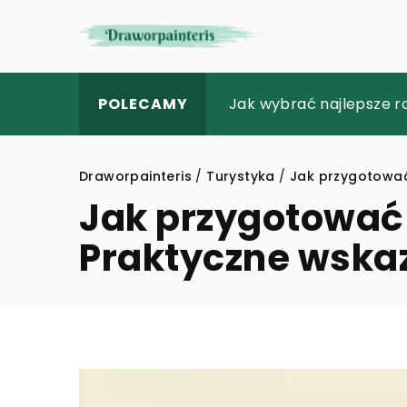
Jakie znaczenie ma per
Jak wybrać najlepsze 
Jak opanować sztukę ko
POLECAMY
Draworpainteris
/
Turystyka
/
Jak przygotować 
Jak przygotować s
Praktyczne wska