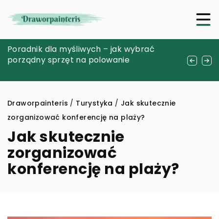
Nowoczesne Strategie Zapewnienia
Poradnik dla myśliwych – jak wybrać
Ewolucja stylu sneakersów – od boiska do
Bezpieczeństwa na Terenach
porządny sprzęt na polowanie
ulic mody
Mieszkaniowych
Draworpainteris
/
Turystyka
/
Jak skutecznie
zorganizować konferencję na plaży?
Jak skutecznie
zorganizować
konferencję na plaży?