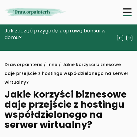
Znaczenie i symbolika bransoletek w
Jak zacząć przygodę z uprawą bonsai w
Jak dokonywać mądrych wyborów w
kulturze Wikingów: inspiracje dla
domu?
przeglądając akcesoria elektroniczne?
współczesnej biżuterii
Draworpainteris
/
Inne
/
Jakie korzyści biznesowe
daje przejście z hostingu współdzielonego na serwer
wirtualny?
Jakie korzyści biznesowe
daje przejście z hostingu
współdzielonego na
serwer wirtualny?