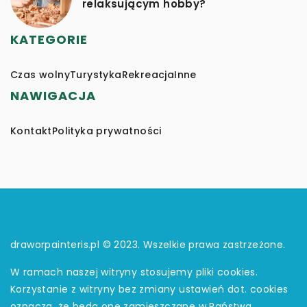
relaksującym hobby?
KATEGORIE
Czas wolny
Turystyka
Rekreacja
Inne
NAWIGACJA
Kontakt
Polityka prywatności
draworpainteris.pl © 2023. Wszelkie prawa zastrzeżone.
W ramach naszej witryny stosujemy pliki cookies.
Korzystanie z witryny bez zmiany ustawień dot. cookies
oznacza, że będą one zamieszczane w Państwa