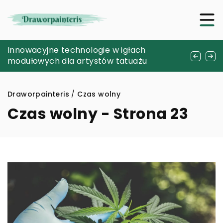
Jak żele dezynfekujące wpływają na
Innowacyjne technologie w igłach
Jak wykorzystać nowoczesne technologie
zdrowie naszej skóry?
modułowych dla artystów tatuażu
druku 3D w codziennym życiu?
Draworpainteris
/
Czas wolny
Czas wolny - Strona 23