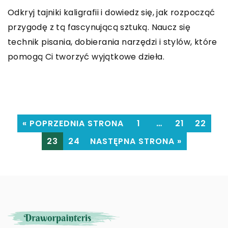
domowego?
Odkryj, jak podróżowanie może wzbogacić twoje
Odkryj tajniki kaligrafii i dowiedz się, jak rozpocząć
Zastanawiasz się, jak spędzić romantyczny
umiejętności malarskie, zainspirować do nowych
przygodę z tą fascynującą sztuką. Naucz się
weekend bez wychodzenia z domu? Poznaj
projektów i rozwinąć pasję do sztuki poprzez nowe
technik pisania, dobierania narzędzi i stylów, które
praktyczne porady, jak stworzyć idealne warunki
doświadczenia i perspektywy.
pomogą Ci tworzyć wyjątkowe dzieła.
do relaksu we własnym zaciszu.
« POPRZEDNIA STRONA
1
…
21
22
23
24
NASTĘPNA STRONA »