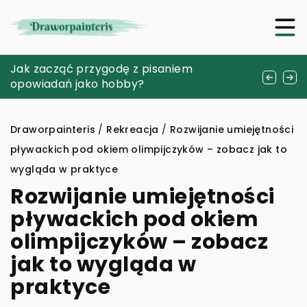
Jak wybrać idealny biustonosz miękki dla
Jak zacząć przygodę z pisaniem
Jak wybrać idealne studio fotograficzne do
maksymalnego komfortu i stylu?
opowiadań jako hobby?
realizacji kreatywnych projektów?
Draworpainteris
/
Rekreacja
/
Rozwijanie umiejętności
pływackich pod okiem olimpijczyków – zobacz jak to
wygląda w praktyce
Rozwijanie umiejętności
pływackich pod okiem
olimpijczyków – zobacz
jak to wygląda w
praktyce