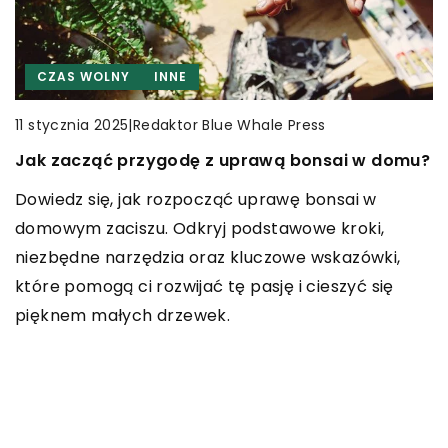
CZAS WOLNY
INNE
RĘKODZIEŁO
CZAS WOLNY
INNE
|
Redaktor Blue Whale Press
|
Redaktor Blue Whale Press
19 października 2025
12 lipca 2026
|
Redaktor Blue Whale Press
11 stycznia 2025
Jak stworzyć niepowtarzalne dekoracje z
Innowacyjne technologie w walce z
Jak zacząć przygodę z uprawą bonsai w domu?
makramy do swojego wnętrza?
zanieczyszczeniami powietrza: Jak nowoczesne
Dowiedz się, jak rozpocząć uprawę bonsai w
oczyszczacze zmieniają nasze domy i biura
Odkryj, jak wykorzystać technikę makramy do
domowym zaciszu. Odkryj podstawowe kroki,
tworzenia wyjątkowych dekoracji, które odmienią
Odkryj, jak nowoczesne technologie oczyszczania
niezbędne narzędzia oraz kluczowe wskazówki,
każde wnętrze. Dowiedz się, jakie materiały i
powietrza rewolucjonizują nasze przestrzenie
które pomogą ci rozwijać tę pasję i cieszyć się
narzędzia będą Ci potrzebne oraz jak krok po
życiowe i biurowe, poprawiając jakość życia i
pięknem małych drzewek.
kroku rozpocząć przygodę z tą starożytną sztuką.
zdrowie. Zanurz się w świecie innowacyjnych
rozwiązań, które pomagają walczyć z coraz
większym zanieczyszczeniem powietrza.