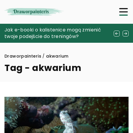
Jak suplementy na odchudzanie mogą
Jak e-booki o kalistenice mogą zmienić
Tajemnice kolekcjonowania starych
wspierać zdrowy styl życia?
twoje podejście do treningów?
fotografii: historia zamknięta w kadrze
Draworpainteris
/
akwarium
Tag - akwarium