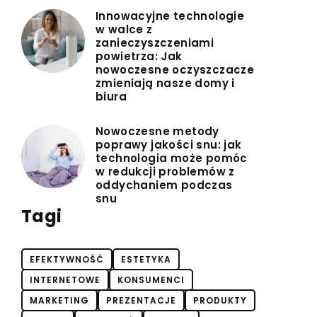
Innowacyjne technologie
w walce z
zanieczyszczeniami
powietrza: Jak
nowoczesne oczyszczacze
zmieniają nasze domy i
biura
Nowoczesne metody
poprawy jakości snu: jak
technologia może pomóc
w redukcji problemów z
oddychaniem podczas
snu
Tagi
EFEKTYWNOŚĆ
ESTETYKA
INTERNETOWE
KONSUMENCI
MARKETING
PREZENTACJE
PRODUKTY