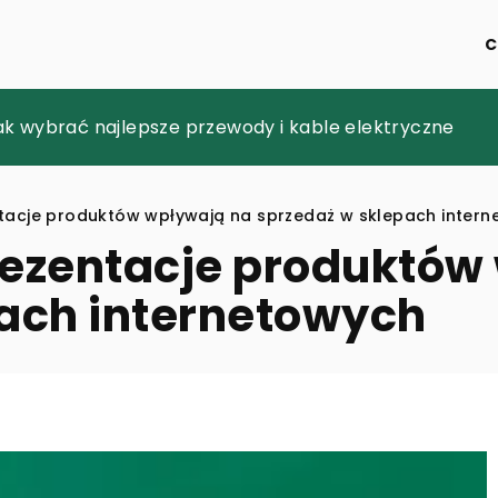
C
mładzania dolnej części twarzy: co warto wiedzieć pr
jak wybrać najlepsze przewody i kable elektryczne
istyczne mogą usprawnić codzienną pracę zespołów 
tacje produktów wpływają na sprzedaż w sklepach inter
rezentacje produktów
ach internetowych