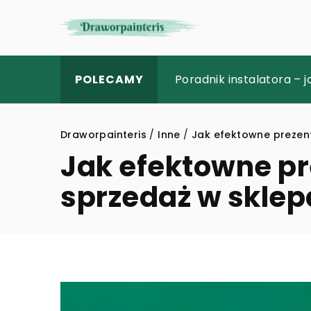
Nowoczesne techniki od
Poradnik instalatora – 
Jak narzędzia program
POLECAMY
Draworpainteris
/
Inne
/
Jak efektowne prezen
Jak efektowne p
sprzedaż w sklep