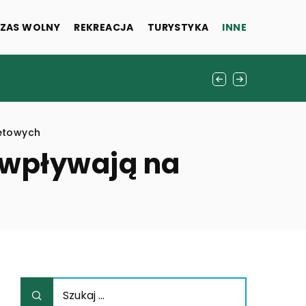
ZAS WOLNY
REKREACJA
TURYSTYKA
INNE
zed zabiegiem
projektowych?
netowych
 wpływają na