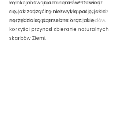
wykonać Twoją stronę www? Poznaj
inspirując kreatywność i poszerzając
kolekcjonowania minerałów! Dowiedz
najważniejsze kryteria wyboru i dowiedz
horyzonty poprzez odkrywanie nowych
się, jak zacząć tę niezwykłą pasję, jakie
się, jak uniknąć powszechnych błędów.
kultur i dźwięków.
narzędzia są potrzebne oraz jakie
korzyści przynosi zbieranie naturalnych
skarbów Ziemi.