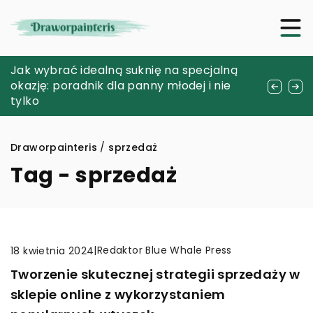
Energooszczędne rozwiązania dla
Jak wybrać idealną suknię na specjalną
Zrozumieć światło: przewodnik po
nowoczesnych instalacji elektrycznych
okazję: poradnik dla panny młodej i nie
łącznikach światłowodowych i ich
tylko
zastosowaniach
Draworpainteris
/
sprzedaż
Tag - sprzedaż
|
Redaktor Blue Whale Press
18 kwietnia 2024
Tworzenie skutecznej strategii sprzedaży w
sklepie online z wykorzystaniem