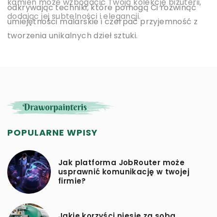
najwyższy poziom ochrony i wygodę użytkowania
kamień może wzbogacić Twoją kolekcję biżuterii,
odkrywając techniki, które pomogą Ci rozwinąć
dla Twojego biura.
dodając jej subtelności i elegancji.
umiejętności malarskie i czerpać przyjemność z
tworzenia unikalnych dzieł sztuki.
POPULARNE WPISY
Jak platforma JobRouter może
usprawnić komunikację w twojej
firmie?
Jakie korzyści niesie za sobą