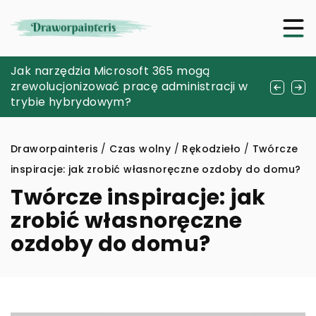
Naturalne sposoby na wzmocnienie
Jak narzędzia Microsoft 365 mogą
Jak grelina, białko i omega 3 wpływają na
odporności zwierząt domowych
zrewolucjonizować pracę administracji w
efektywność treningu?
trybie hybrydowym?
Draworpainteris
/
Czas wolny
/
Rękodzieło
/
Twórcze
inspiracje: jak zrobić własnoręczne ozdoby do domu?
Twórcze inspiracje: jak
zrobić własnoręczne
ozdoby do domu?