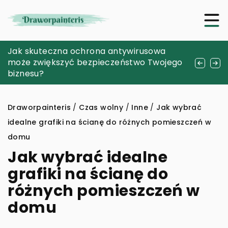
Mölkky – plenerowa odmiana gry w kręgle
Jak skuteczna ochrona antywirusowa
Odkrywając pasje: jak znaleźć hobby
prosto z Finlandii
może zwiększyć bezpieczeństwo Twojego
idealne dla siebie
biznesu?
Draworpainteris
/
Czas wolny
/
Inne
/
Jak wybrać
idealne grafiki na ścianę do różnych pomieszczeń w
domu
Jak wybrać idealne
grafiki na ścianę do
różnych pomieszczeń w
domu