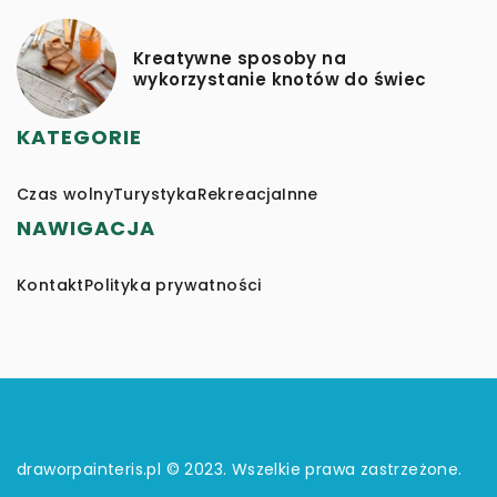
Kreatywne sposoby na
wykorzystanie knotów do świec
KATEGORIE
Czas wolny
Turystyka
Rekreacja
Inne
NAWIGACJA
Kontakt
Polityka prywatności
draworpainteris.pl © 2023. Wszelkie prawa zastrzeżone.