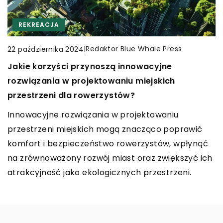
CZAS WOLNY
RĘKODZIEŁO
INNE
REKREACJA
|
Redaktor Blue Whale Press
5 kwietnia 2024
|
Redaktor Blue Whale Press
4 grudnia 2025
|
Redaktor Blue Whale Press
22 października 2024
Idealny naszyjnik: poradnik doboru
Sekrety pielęgnacji skóry: Jak kolagen wpływa
Jakie korzyści przynoszą innowacyjne
na naszą cerę i zdrowie
Odkryj tajniki dobierania naszyjników, aby idealnie
rozwiązania w projektowaniu miejskich
pasowały do Twojego stylu. Porady praktyczne i
Odkryj znaczenie kolagenu w pielęgnacji skóry i
przestrzeni dla rowerzystów?
inspiracje, które pomogą Ci tworzyć unikalne
jego wpływ na zdrowie. Dowiedz się, jak kolagen
Innowacyjne rozwiązania w projektowaniu
zestawy.
wspiera elastyczność cery i spowalnia procesy
przestrzeni miejskich mogą znacząco poprawić
starzenia.
komfort i bezpieczeństwo rowerzystów, wpłynąć
na zrównoważony rozwój miast oraz zwiększyć ich
atrakcyjność jako ekologicznych przestrzeni.