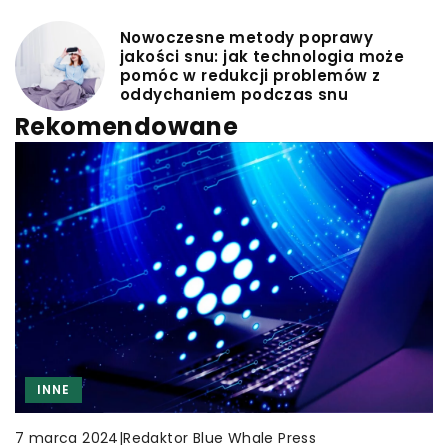
Nowoczesne metody poprawy
jakości snu: jak technologia może
pomóc w redukcji problemów z
oddychaniem podczas snu
Rekomendowane
INNE
CZAS WOLNY
CZAS WOLNY
INNE
RĘKODZIEŁO
|
Redaktor Blue Whale Press
7 marca 2024
|
Redaktor Blue Whale Press
|
Redaktor Blue Whale Press
18 grudnia 2024
18 marca 2026