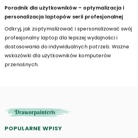
Poradnik dla użytkowników – optymalizacja i
Wciągające hobby: jak rozpocząć przygodę z
Sztuka rzemiosła: Jak powstają unikalne
personalizacja laptopów serii profesjonalnej
malarstwem akwarelowym?
skórzane akcesoria łączące tradycję z
nowoczesnością
Odkryj, jak zoptymalizować i spersonalizować swój
Odkryj fascynujący świat malarstwa
profesjonalny laptop dla lepszej wydajności i
akwarelowego! Dowiedz się, jak rozpocząć swoją
Odkryj proces tworzenia wyjątkowych, ręcznie
dostosowania do indywidualnych potrzeb. Ważne
artystyczną podróż, jakich narzędzi potrzebujesz i
wykonanych akcesoriów skórzanych, które
wskazówki dla użytkowników komputerów
jakie techniki warto poznać na początku.
harmonijnie łączą tradycyjne techniki
przenośnych.
rzemieślnicze z nowoczesnym wzornictwem.
POPULARNE WPISY