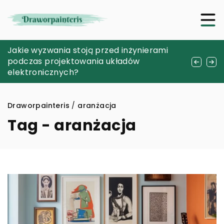
Jak dostosować stronę internetową do
Jakie wyzwania stoją przed inżynierami
Czy pedicure leczniczy jest odpowiedni dla
potrzeb osób z niepełnosprawnościami?
podczas projektowania układów
diabetyków?
elektronicznych?
Draworpainteris
/
aranżacja
Tag - aranżacja