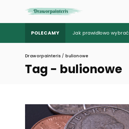
Jak dopasować elegancki
Jak prawidłowo wybrać
Bezbolesne leczenie ka
POLECAMY
Draworpainteris
/
bulionowe
Tag - bulionowe