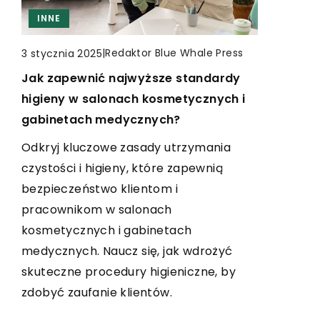
INNE
CZAS WOLNY
CZAS WOLNY
INNE
RĘKODZIEŁO
|
Redaktor Blue Whale Press
3 stycznia 2025
|
|
Redaktor Blue Whale Press
Redaktor Blue Whale Press
17 sierpnia 2024
18 września 2025
Jak zapewnić najwyższe standardy
Jak wykorzystać nowoczesne
Nowoczesne techniki personalizacji
higieny w salonach kosmetycznych i
technologie druku 3D w codziennym
wnętrz poprzez bezpośrednie
gabinetach medycznych?
życiu?
nanoszenie grafiki na powierzchnie
ścienne
Odkryj kluczowe zasady utrzymania
Poznaj nowoczesne technologie druku
czystości i higieny, które zapewnią
3D i dowiedz się, jak z nich korzystać w
Odkryj, jak nowoczesne techniki grafiki
bezpieczeństwo klientom i
swoim codziennym życiu. Czytaj dalej i
ściennej mogą odmienić Twoje wnętrze,
pracownikom w salonach
przekonaj się, jak druk 3D może zmienić
dodając mu unikalny charakter i
kosmetycznych i gabinetach
Twój świat.
indywidualny styl. Dowiedz się, jakie
medycznych. Naucz się, jak wdrożyć
korzyści niesie personalizacja
skuteczne procedury higieniczne, by
przestrzeni poprzez bezpośrednie
zdobyć zaufanie klientów.
aplikacje graficzne.