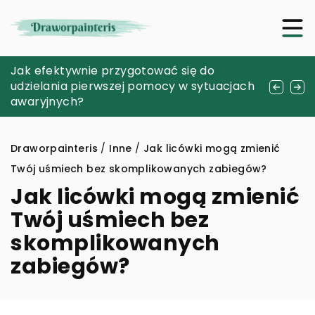
Odkrywanie tajemnic sztuki origami: krok
Jak efektywnie przygotować się do
Nowoczesne techniki odmładzania dolnej
po kroku do własnej papierowej kolekcji
udzielania pierwszej pomocy w sytuacjach
części twarzy: co warto wiedzieć przed
awaryjnych?
zabiegiem
Draworpainteris
/
Inne
/
Jak licówki mogą zmienić
Twój uśmiech bez skomplikowanych zabiegów?
Jak licówki mogą zmienić
Twój uśmiech bez
skomplikowanych
zabiegów?