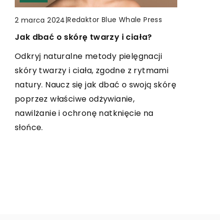
INNE
INNE
|
Redaktor Blue Whale Press
2 marca 2024
Jak dbać o skórę twarzy i ciała?
|
Redaktor Blue Whale Press
|
Redaktor Blue Whale Press
24 września 2023
19 grudnia 2024
Jak wybrać odpowiedni toner do
Jak aplikacja AI #care4kids może
Odkryj naturalne metody pielęgnacji
drukarki Brother?
zwiększyć bezpieczeństwo dzieci w
skóry twarzy i ciała, zgodne z rytmami
sieci?
natury. Naucz się jak dbać o swoją skórę
Odkryj sekrety wyboru właściwego
poprzez właściwe odżywianie,
tonera do drukarki Brother. Dowiedz się,
Poznaj korzyści płynące z zastosowania
nawilżanie i ochronę natknięcie na
czym kierować się przy zakupie, jakie są
aplikacji AI #care4kids, która pomaga
słońce.
różnice między tonerami oryginalnymi i
rodzicom chronić dzieci przed
zamiennikami oraz jak zaoszczędzić na
zagrożeniami w internecie. Zwiększ
druku.
bezpieczeństwo swoich pociech dzięki
nowoczesnym technologiom.