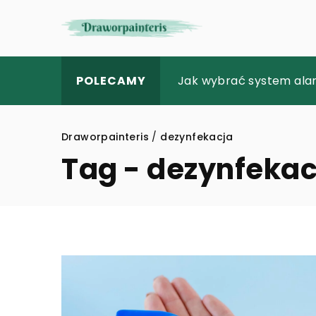
Jak rehabilitacja może
Jak wybrać system ala
Zalety nowoczesnego oś
POLECAMY
Draworpainteris
/
dezynfekacja
Tag - dezynfekac