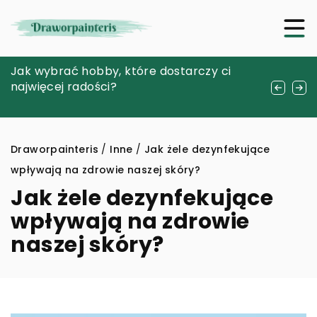
Jak sterowanie roletami za pomocą
Jak wybrać hobby, które dostarczy ci
Jakie są kluczowe funkcje nowoczesnych
smartfona może zwiększyć komfort
najwięcej radości?
systemów alarmowych w ochronie domów
Twojego domu?
i firm?
Draworpainteris
/
Inne
/
Jak żele dezynfekujące
wpływają na zdrowie naszej skóry?
Jak żele dezynfekujące
wpływają na zdrowie
naszej skóry?