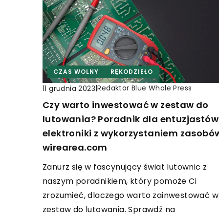
CZAS WOLNY
RĘKODZIEŁO
|
Redaktor Blue Whale Press
11 grudnia 2023
Czy warto inwestować w zestaw do
lutowania? Poradnik dla entuzjastów
elektroniki z wykorzystaniem zasobó
wirearea.com
Zanurz się w fascynujący świat lutownic z
naszym poradnikiem, który pomoże Ci
zrozumieć, dlaczego warto zainwestować w
zestaw do lutowania. Sprawdź na