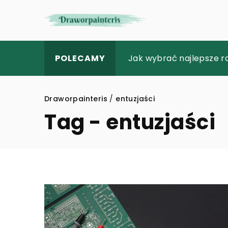
Jak przygotować się d
Jak wybrać najlepsze 
Jak wybrać idealne gra
POLECAMY
Draworpainteris
/
entuzjaści
Tag - entuzjaści