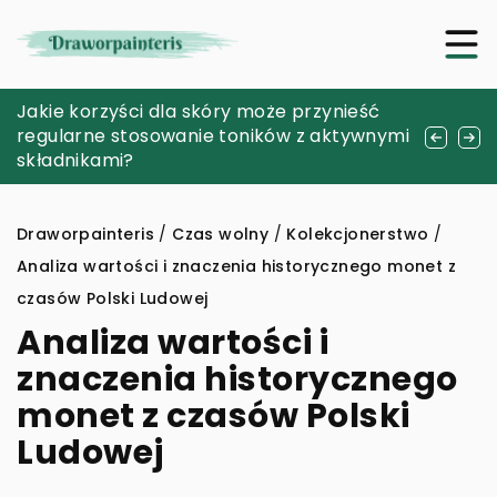
Znaczenie młotków w pracy dekarza:
Jakie korzyści dla skóry może przynieść
Jak olejki konopne mogą wpływać na
wybór i pielęgnacja narzędzia
regularne stosowanie toników z aktywnymi
poprawę jakości życia naszych zwierząt
składnikami?
domowych?
Draworpainteris
/
Czas wolny
/
Kolekcjonerstwo
/
Analiza wartości i znaczenia historycznego monet z
czasów Polski Ludowej
Analiza wartości i
znaczenia historycznego
monet z czasów Polski
Ludowej