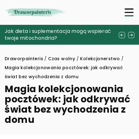
Jak wędkarstwo wpływa na rozwój
Jak dieta i suplementacja mogą wspierać
Jak rehabilitacja może pomóc w poprawie
cierpliwości i wytrwałości?
twoje mitochondria?
jakości życia?
Draworpainteris
/
Czas wolny
/
Kolekcjonerstwo
/
Magia kolekcjonowania pocztówek: jak odkrywać
świat bez wychodzenia z domu
Magia kolekcjonowania
pocztówek: jak odkrywać
świat bez wychodzenia z
domu