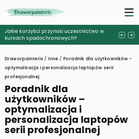
Korzystanie z probówek typu Falcon: klucz
Jakie korzyści przynosi uczestnictwo w
Zanurzenie w świecie akwarystyki: krok po
do precyzyjnych badań naukowych
kursach spadochronowych?
kroku do własnego podwodnego królestwa
Draworpainteris
/
Inne
/
Poradnik dla użytkowników –
optymalizacja i personalizacja laptopów serii
profesjonalnej
Poradnik dla
użytkowników –
optymalizacja i
personalizacja laptopów
serii profesjonalnej